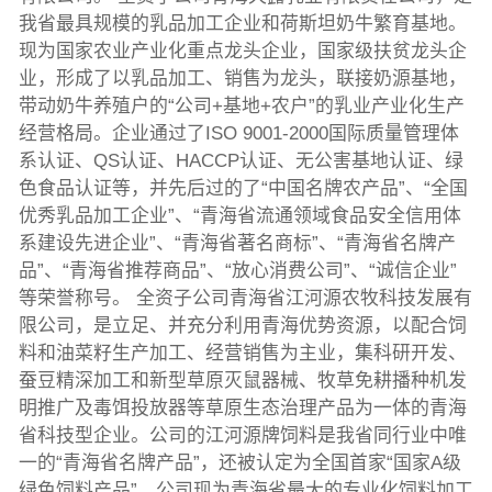
我省最具规模的乳品加工企业和荷斯坦奶牛繁育基地。
现为国家农业产业化重点龙头企业，国家级扶贫龙头企
业，形成了以乳品加工、销售为龙头，联接奶源基地，
带动奶牛养殖户的“公司+基地+农户”的乳业产业化生产
经营格局。企业通过了ISO 9001-2000国际质量管理体
系认证、QS认证、HACCP认证、无公害基地认证、绿
色食品认证等，并先后过的了“中国名牌农产品”、“全国
优秀乳品加工企业”、“青海省流通领域食品安全信用体
系建设先进企业”、“青海省著名商标”、“青海省名牌产
品”、“青海省推荐商品”、“放心消费公司”、“诚信企业”
等荣誉称号。 全资子公司青海省江河源农牧科技发展有
限公司，是立足、并充分利用青海优势资源，以配合饲
料和油菜籽生产加工、经营销售为主业，集科研开发、
蚕豆精深加工和新型草原灭鼠器械、牧草免耕播种机发
明推广及毒饵投放器等草原生态治理产品为一体的青海
省科技型企业。公司的江河源牌饲料是我省同行业中唯
一的“青海省名牌产品”，还被认定为全国首家“国家A级
绿色饲料产品”。公司现为青海省最大的专业化饲料加工