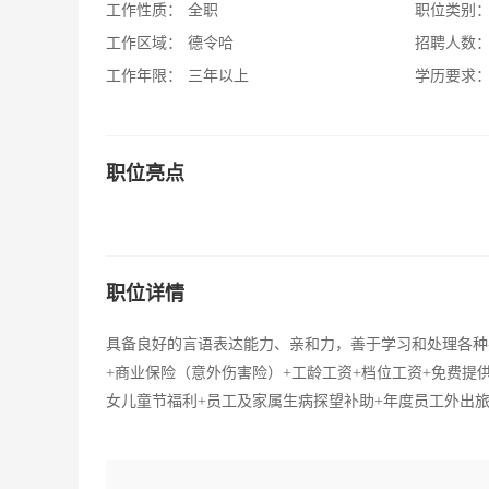
工作性质：
全职
职位类别
工作区域：
德令哈
招聘人数
工作年限：
三年以上
学历要求
职位亮点
职位详情
具备良好的言语表达能力、亲和力，善于学习和处理各种
+商业保险（意外伤害险）+工龄工资+档位工资+免费提
女儿童节福利+员工及家属生病探望补助+年度员工外出旅